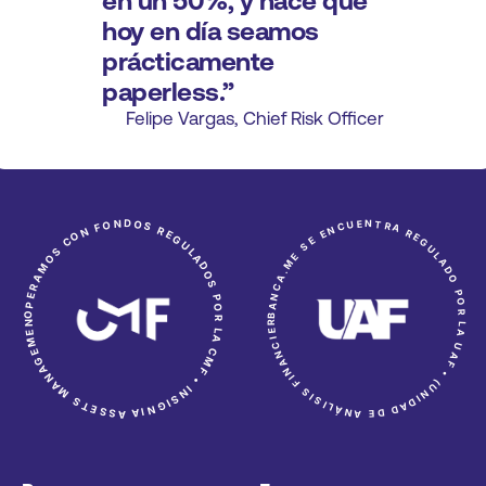
en un 50%, y hace que 
hoy en día seamos 
prácticamente 
paperless.”
Felipe Vargas, Chief Risk Officer
OPERAMOS CON FONDOS REGULADOS POR LA CMF • INSIGNIA ASSETS MANAGEMENT •
BANCA.ME SE ENCUENTRA REGULADO POR LA UAF • (UNIDAD DE ANÁLISIS FINANCIERO) •