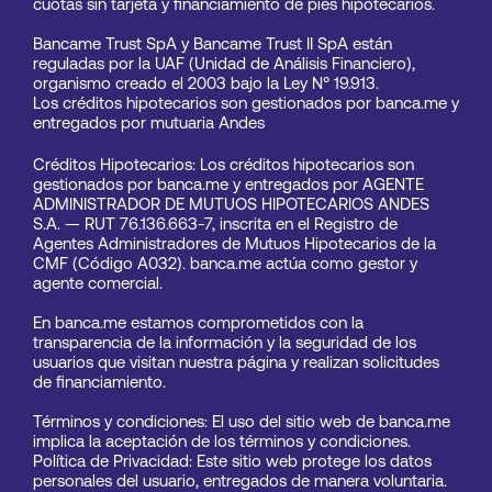
cuotas sin tarjeta y financiamiento de pies hipotecarios.
Bancame Trust SpA y Bancame Trust II SpA están 
reguladas por la 
UAF
 (Unidad de Análisis Financiero), 
organismo creado el 2003 bajo la Ley N° 19.913.
Los créditos hipotecarios son gestionados por banca.me y 
entregados por mutuaria Andes
Créditos Hipotecarios: Los créditos hipotecarios son 
gestionados por banca.me y entregados por AGENTE 
ADMINISTRADOR DE MUTUOS HIPOTECARIOS ANDES 
S.A. — RUT 76.136.663-7, inscrita en el Registro de 
Agentes Administradores de Mutuos Hipotecarios de la 
CMF (Código A032). banca.me actúa como gestor y 
agente comercial.
En banca.me estamos comprometidos con la 
transparencia de la información y la seguridad de los 
usuarios que visitan nuestra página y realizan solicitudes 
de financiamiento.
Términos y condiciones: El uso del sitio web de banca.me 
implica la aceptación de los términos y condiciones. 
Política de Privacidad: Este sitio web protege los datos 
personales del usuario, entregados de manera voluntaria.