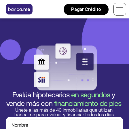
Pagar Crédito
PERSONAS
Mi Cuenta
Cuotas sin tarjeta
Hipotecario
EMPRESAS
Mi cuenta empresas 
Cuotas sin tarjeta
Soluciones para inmobiliarias
RECURSOS
Evalúa hipotecarios 
en segundos 
y
Preguntas frecuentes
vende más con
 financiamiento de pies 
Hablemos de dinero
Únete a las más de 40 inmobiliarias que utilizan 
Casos de éxito 
banca.me para evaluar y financiar todos los días.
Conoce banca.me
Contáctanos