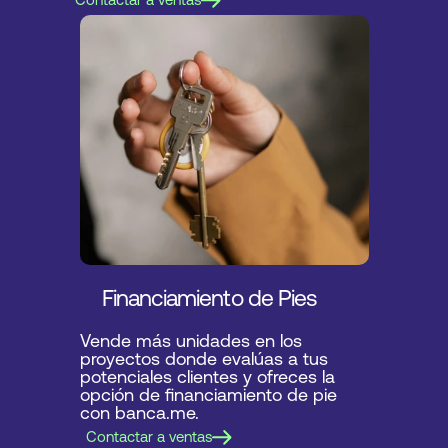
Financiamiento de Pies
Vende más unidades en los 
proyectos donde evalúas a tus 
potenciales clientes y ofreces la 
opción de financiamiento de pie 
con banca.me.
Contactar a ventas